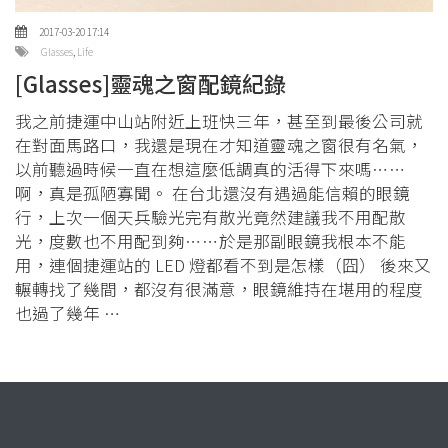
2017-03-20 17:14
Glasses
,
Life
[Glasses]靈魂之窗配鏡紀錄
我之前捷運中山站附近上班快三年，甚至到最後公司就
在對面馬路口，我還是現在才知道靈魂之窗很有名氣，
以前聽過時候一直在想這麼低調真的活得下來嗎⋯⋯
啊，真是孤陋寡聞。 在台北還沒有遇過能信賴的眼鏡
行，上次一個天兵驗光完有散光竟然建議我不用配散
光，度數也不用配到夠⋯⋯於是那副眼鏡我根本不能
用，連個捷運站的 LED 燈都看不到是怎樣（囧） 後來又
輾轉找了幾間，都沒有很滿意，眼鏡維持在堪用的程度
也過了幾年 …
Copyright © 2021 左邊
Design credit:
Shashank Mehta