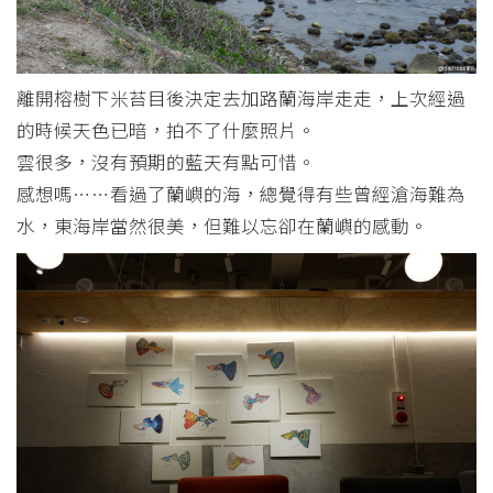
離開榕樹下米苔目後決定去加路蘭海岸走走，上次經過
的時候天色已暗，拍不了什麼照片。
雲很多，沒有預期的藍天有點可惜。
感想嗎⋯⋯看過了蘭嶼的海，總覺得有些曾經滄海難為
水，東海岸當然很美，但難以忘卻在蘭嶼的感動。