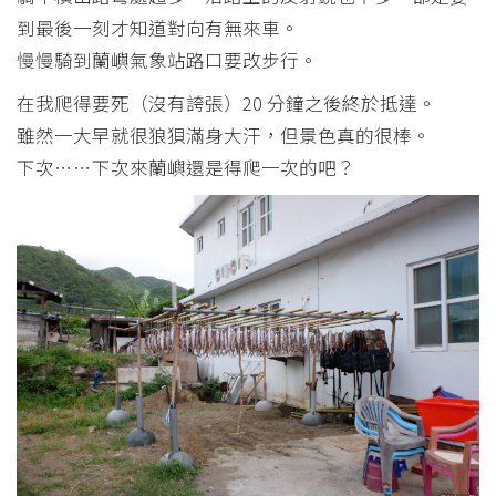
到最後一刻才知道對向有無來車。
慢慢騎到蘭嶼氣象站路口要改步行。
在我爬得要死（沒有誇張）20 分鐘之後終於抵達。
雖然一大早就很狼狽滿身大汗，但景色真的很棒。
下次⋯⋯下次來蘭嶼還是得爬一次的吧？