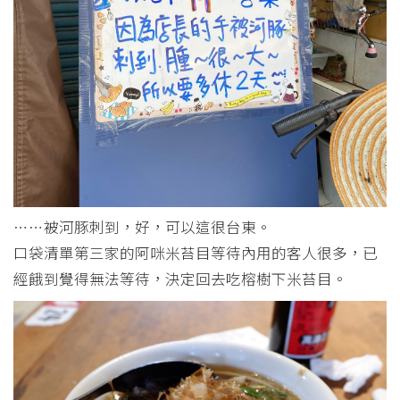
⋯⋯被河豚刺到，好，可以這很台東。
口袋清單第三家的阿咪米苔目等待內用的客人很多，已
經餓到覺得無法等待，決定回去吃榕樹下米苔目。