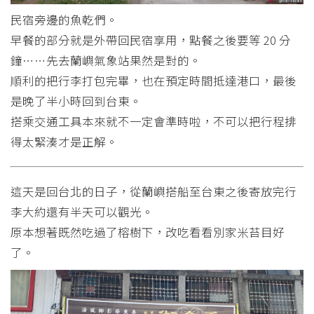
民宿旁邊的魚乾們。
早餐的部分就是外帶回民宿享用，點餐之後要等 20 分
鐘⋯⋯先去蘭嶼氣象站果然是對的。
順利的把行李打包完畢，也在預定時間抵達港口，最後
是晚了半小時回到台東。
搭乘交通工具本來就不一定會準時啦，不可以把行程排
得太緊湊才是正解。
這天是回台北的日子，從蘭嶼搭船至台東之後寄放完行
李大約還有半天可以觀光。
原本想著既然吃過了榕樹下，改吃看看別家米苔目好
了。