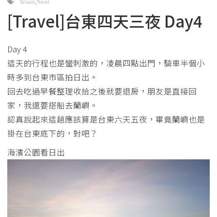
Taiwan
,
Travel
[Travel]台東四天三夜 Day4
Day 4
這天的行程也是蠻刺激的，凌晨四點出門，騎車半個小
時多到台東市區拍日出。
回去吃過早餐整理收拾之後就要退房，朋友是直接回
家，我還要搭船去蘭嶼。
認真說起來這趟應該算是台東六天五夜，畢竟蘭嶼也是
掛在台東底下的，對吧？
海濱公園看日出