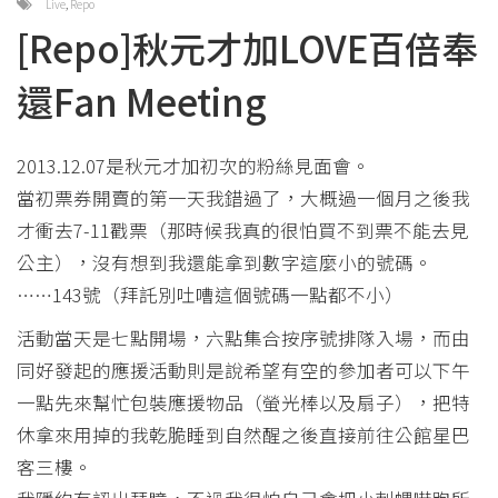
Live
,
Repo
[Repo]秋元才加LOVE百倍奉
還Fan Meeting
2013.12.07是秋元才加初次的粉絲見面會。
當初票券開賣的第一天我錯過了，大概過一個月之後我
才衝去7-11戳票（那時候我真的很怕買不到票不能去見
公主），沒有想到我還能拿到數字這麼小的號碼。
……143號（拜託別吐嘈這個號碼一點都不小）
活動當天是七點開場，六點集合按序號排隊入場，而由
同好發起的應援活動則是說希望有空的參加者可以下午
一點先來幫忙包裝應援物品（螢光棒以及扇子），把特
休拿來用掉的我乾脆睡到自然醒之後直接前往公館星巴
客三樓。