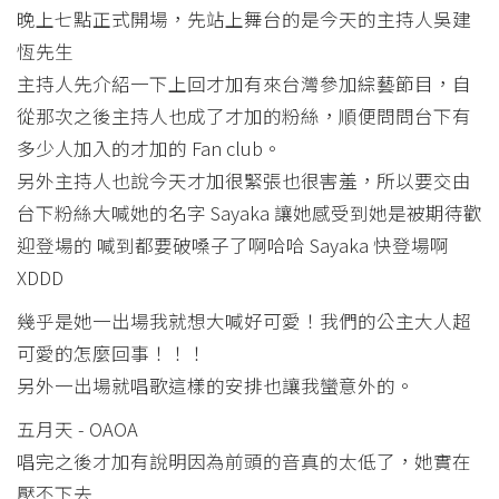
晚上七點正式開場，先站上舞台的是今天的主持人吳建
恆先生
主持人先介紹一下上回才加有來台灣參加綜藝節目，自
從那次之後主持人也成了才加的粉絲，順便問問台下有
多少人加入的才加的 Fan club。
另外主持人也說今天才加很緊張也很害羞，所以要交由
台下粉絲大喊她的名字 Sayaka 讓她感受到她是被期待歡
迎登場的 喊到都要破嗓子了啊哈哈 Sayaka 快登場啊
XDDD
幾乎是她一出場我就想大喊好可愛！我們的公主大人超
可愛的怎麼回事！！！
另外一出場就唱歌這樣的安排也讓我蠻意外的。
五月天 - OAOA
唱完之後才加有說明因為前頭的音真的太低了，她實在
壓不下去