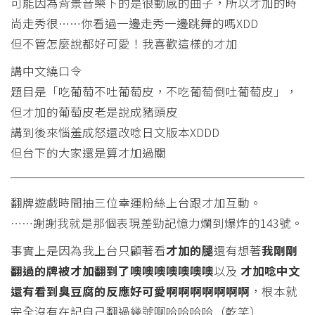
可能因為背景音樂下的是很動感的曲子，所以才加的時
尚走秀很……你看過一邊走秀一邊跳舞的嗎XDD
但不管怎麼說都好可愛！我喜歡這樣的才加
講中文繞口令
題目是「吃葡萄不吐葡萄皮，不吃葡萄倒吐葡萄皮」，
但才加的葡萄皮老是說成豬頭皮
講到後來惱羞成怒還改唸日文版本XDDD
但台下的大家還是算才加過關
翻牌遊戲時間抽三位幸運粉絲上台跟才加互動。
……謝謝我就是那個表現差勁記憶力爛到爆炸的143號。
事實上是因為我上台只顧著看
才加的腿
還有想著
我剛剛
翻過的牌被才加翻到了噢噢噢噢噢噢噢
以及
才加唸中文
還有看到臭豆腐的反應好可愛啊啊啊啊啊啊啊
，根本就
完全沒有在記自己翻過幾號啊哈哈哈哈（乾笑）