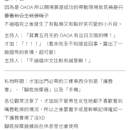
因為是 OAOA 所以開場算是成功的帶動現場氣氛
我是只
要看到公主就很嗨了
不過唱完之後發生了有點糗又有點好笑可愛的小片段。
主持人：「其實五月天的 OAOA 有出日文版的噢！」
才加：「！！！」（看來完全不知道這回事，露出了一
臉錯愕的表情，超可愛）
主持人：「不過唱中文比較有誠意嘛！」
私物時間：才加出門必帶的三樣東西分別是「護唇
膏」、「腳底按摩器」以及「手機」
各位觀眾注意了，才加說不管男性女性她都不喜歡看到
嘴唇乾燥的情況，所以之後要握手或是幹嘛記得確認一
下護唇膏擦了沒XD
腳底按摩器據說在休息室也會使用