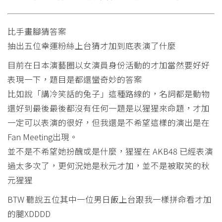
比手畫腳猜答案
抽出五位幸運粉絲上台猜才加到底表演了什麼
目前在日本演藝圈以女演員身份活動的才加當然要好好
表現一下，題目是都還蠻奇妙的答案
比如說「講冷笑話的兔子」這種路線的，名詞都是動物
還好到最後最後都沒有任何一題是以猩猩來命題，才加
一定可以表演的很好，但我還是不希望這樣的演出是在
Fan Meeting出現。
並不是不希望她扮醜或是什麼，猩猩在 AKB48 已經表演
過太多次了，更何況她是秋元才加，並不是被取笑的秋
元猩猩
BTW 聽說五位其中一位男日飯上台跟我一樣拼命看才加
的腿XDDDD