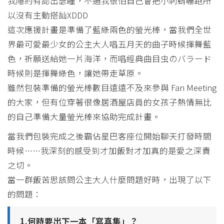
我隱約有認出瑟瞳，不過我很怕自己會把小刺蝟嚇跑所
以沒有主動搭訕XDDD
這次應援計畫是準備了藍綠兩色的螢光棒，當我們全世
界最可愛最少女的公主大人唱五月天的曲子時候揮舞藍
色，祈願送給她一片海洋，而唱經典曲目虫のバラード
時候則是揮舞綠色，讓她帶走草原。
雖然包裝準備的螢光棒數目遠遠不及來參與 Fan Meeting
的大家，但有位穿著很像居酒屋店員的女孩子熱情無比
的自己準備大量螢光棒來協助完成計畫。
當我們包裝完成之後霸佔星巴客座位開始聊天打發時間
時候……我深刻的感受到才加飯對才加真的是愛之深責
之切。
當一群飯苦思該問公主大人什麼問題好時，出現了以下
的問題：
1.何時要出下一本「寫真集」？