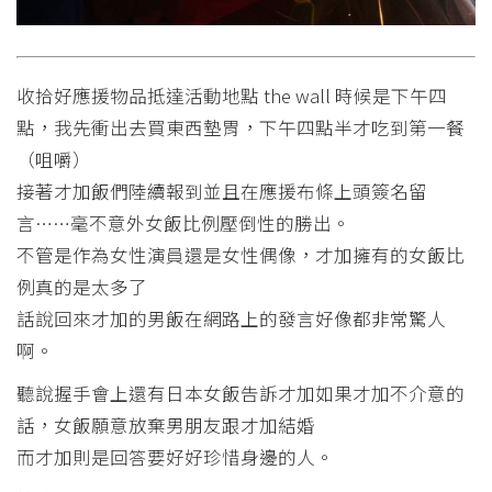
收拾好應援物品抵達活動地點 the wall 時候是下午四
點，我先衝出去買東西墊胃，下午四點半才吃到第一餐
（咀嚼）
接著才加飯們陸續報到並且在應援布條上頭簽名留
言……毫不意外女飯比例壓倒性的勝出。
不管是作為女性演員還是女性偶像，才加擁有的女飯比
例真的是太多了
話說回來才加的男飯在網路上的發言好像都非常驚人
啊。
聽說握手會上還有日本女飯告訴才加如果才加不介意的
話，女飯願意放棄男朋友跟才加結婚
而才加則是回答要好好珍惜身邊的人。