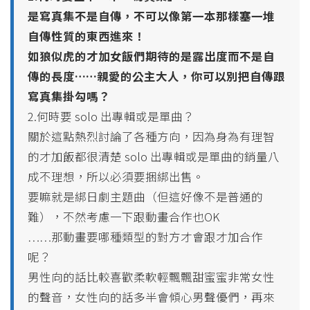
是寫真集不是自傳，不可以像第一本那樣塞一堆
自傳性質的東西進來！
如狼似虎的才加女飯們期待的是露出度而不是自
傳的長度……親愛的公主大人，你可以別把自傳跟
寫真集掛勾嗎？
2.何時要 solo 出專輯或是單曲？
關於這點熱烈討論了各種方向，因為身為有理智
的才加飯都很清楚 solo 出專輯或是單曲的銷量八
成不理想，所以必須要捆綁出售。
要嘛就是綁日劇主題曲（但這好像不是普通的
難），不然考慮一下跟動畫合作也OK
……那動畫要哪種類型的對方才會跟才加合作
呢？
男性向的話比較喜歡柔軟輕飄飄甜蜜蜜非常女性
的聲音，女性向的話多半會傾心男聲優們，再來