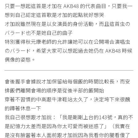
只要一想起這首是才加在 AKB48 的代表曲目，只要我一
想到自己認定這首歌是才加的起點就好想哭
才加說雖然現在是以女演員的身份活動，而且這首虫の
バラード也不是她自己的曲子
特別獲得秋元康老師的允許讓她可以在公開場合演唱虫
のバラード，希望大家可以想起過去她仍在 AKB48 時候
偶像的姿態。
會後握手會據說才加保留給每個飯的時間比較長，而安
排飯們離開會場的順序是從後半部的飯開始
穿著不習慣的中高跟牛津鞋站太久了，決定垮下來很醜
的蹲著休息一下
我自己很想跟才加說：「我是剛剛上台的143號，真的不
是記憶力太差而是因為你太可愛而被迷惑了」（我實在
是沒有臉當著本人面前跟才加說因為我看你的腿看傻了