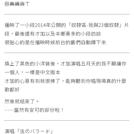
您真識貨
ㄒ
播映了一小段2014年公開的「奴隸區-我與23個奴隸」片
段，最後還有才加以及本鄉奏多的小段訪談
很貼心的是在播映時候前台的飯們自動蹲下來
換上了黑色的小洋裝後，才加演唱五月天的我不願讓你
一個人，一樣是中文版本
才加的心意有到就很棒了，能夠聽到你唱現場真的什麼
歌都好
然後就結束了。
……當然有安可的部份啦！
演唱「虫のバラード」