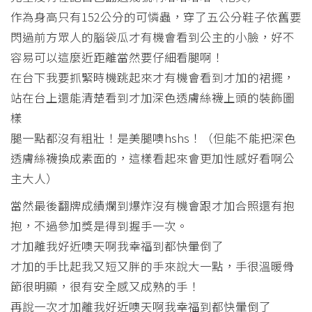
作為身高只有152公分的可憐蟲，穿了五公分鞋子依舊要
閃過前方眾人的腦袋瓜才有機會看到公主的小臉，好不
容易可以這麼近距離當然要仔細看腿啊！
在台下我要抓緊時機跳起來才有機會看到才加的裙擺，
站在台上還能清楚看到才加深色透膚絲襪上頭的裝飾圖
樣
腿一點都沒有粗壯！是美腿噢hshs！（但能不能把深色
透膚絲襪換成素面的，這樣看起來會更加性感好看啊公
主大人）
當然最後翻牌成績爛到爆炸沒有機會跟才加合照還有抱
抱，不過參加獎是得到握手一次。
才加離我好近噢天啊我幸福到都快暈倒了
才加的手比起我又短又胖的手來說大一點，手很溫暖骨
節很明顯，很有安全感又成熟的手！
再說一次才加離我好近噢天啊我幸福到都快暈倒了