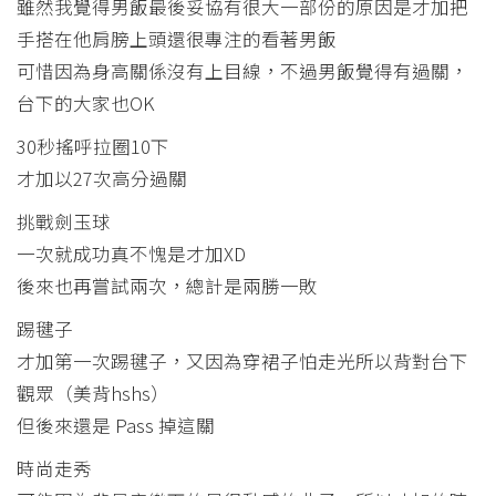
雖然我覺得男飯最後妥協有很大一部份的原因是才加把
手搭在他肩膀上頭還很專注的看著男飯
可惜因為身高關係沒有上目線，不過男飯覺得有過關，
台下的大家也OK
30秒搖呼拉圈10下
才加以27次高分過關
挑戰劍玉球
一次就成功真不愧是才加XD
後來也再嘗試兩次，總計是兩勝一敗
踢毽子
才加第一次踢毽子，又因為穿裙子怕走光所以背對台下
觀眾（美背hshs）
但後來還是 Pass 掉這關
時尚走秀