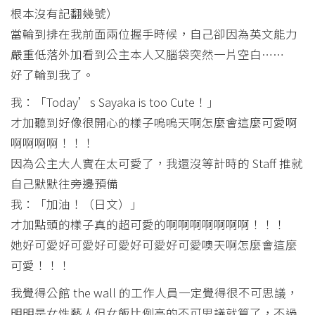
根本沒有記翻幾號）
當輪到排在我前面兩位握手時候，自己卻因為英文能力
嚴重低落外加看到公主本人又腦袋突然一片空白……
好了輪到我了。
我：「Today’s Sayaka is too Cute！」
才加聽到好像很開心的樣子嗚嗚天啊怎麼會這麼可愛啊
啊啊啊啊！！！
因為公主大人實在太可愛了，我還沒等計時的 Staff 推就
自己默默往旁邊預備
我：「加油！（日文）」
才加點頭的樣子真的超可愛的啊啊啊啊啊啊啊！！！
她好可愛好可愛好可愛好可愛好可愛噢天啊怎麼會這麼
可愛！！！
我覺得公館 the wall 的工作人員一定覺得很不可思議，
明明是女性藝人但女飯比例高的不可思議就算了，不過