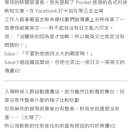
等待的時間很漫長，我先是刷了 Pocket 底頭的各式科技
新知文章，在 Facebook 打卡說在等公主出場
工作人員拿著留言板來尋找飯們貼情書上去時候拿了一
張便條紙寫英文……對不起我沒有日文能力可言。
我：「沒關係的因為是才加嘛！所以寫英文也肯定沒有
問題的！」
Sasa：「不要對她抱持太大的期望啊！」
Sasa小姐話雖這麼說，但她也丟出一張日文一張英文的
情書XD
入場時候人群自動選邊站，前方雖然比較靠近舞台，但
是沒有作墊高什麼的矮子比較吃虧
但我無奈的發現就算後台有墊高，對我來說還是沒有
差……（太矮了）
所以我默默的往前走找到前面有搭話的同好旁邊XD